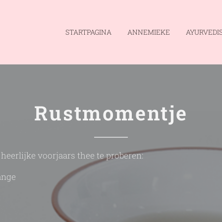
STARTPAGINA
ANNEMIEKE
AYURVEDI
Rustmomentje
eerlijke voorjaars thee te proberen:
ange