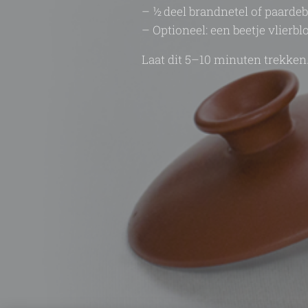
– ½ deel brandnetel of paarde
– Optioneel: een beetje vlierb
Laat dit 5–10 minuten trekke