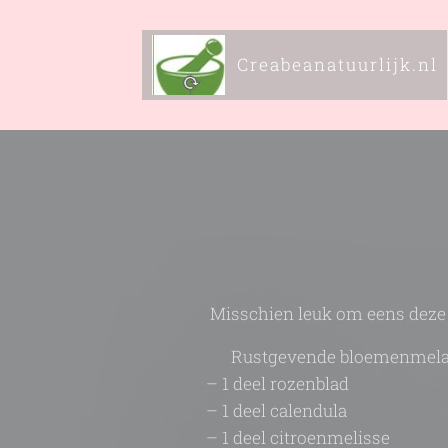
Creabeanatuurlijk.nl
Misschien leuk om eens deze h
✨
Rustgevende bloemenmel
– 1 deel rozenblad
– 1 deel calendula
– 1 deel citroenmelisse