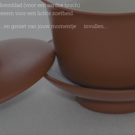
bloemblad (voor een aardse touch)
loesem voor een lichte zoetheid
n… en geniet van jouw momentje 🌿
invullen...